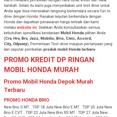
Kami melayani pembelian dengan cara tunai, kredit dan tukar
tambah. Selain itu kami juga menyediakan unit test drive untuk
Anda agar bisa merasakan langsung berkendara secara fun to
drive dengan Honda. Rasakan kejutan berkendara dengan
Honda dan dapatkan penawaran harga terbaik dari kami
melalui
website ini
. Silahkan Anda konsultasikan semua
kebutuhan spesifikasi kendaraan
Mobil Honda
pilihan Anda
(
Crv, Hrv, Brv, Jazz, Mobilio, Brio, Civic, Accord,
City,
Odyssey
), Permintaan Test-drive maupun pertanyaan yang
lain seputar pembelian
produk mobil Honda terbaru
PROMO KREDIT DP RINGAN
MOBIL HONDA MURAH
Promo Mobil Honda Depok Murah
Terbaru
PROMO HONDA BRIO
New Brio S MT. : TDP 18 Juta New Brio E MT. : TDP 20 Juta New
Brio E CVT. : TDP 22 Juta New Brio RS MT : TDP 27 Juta New