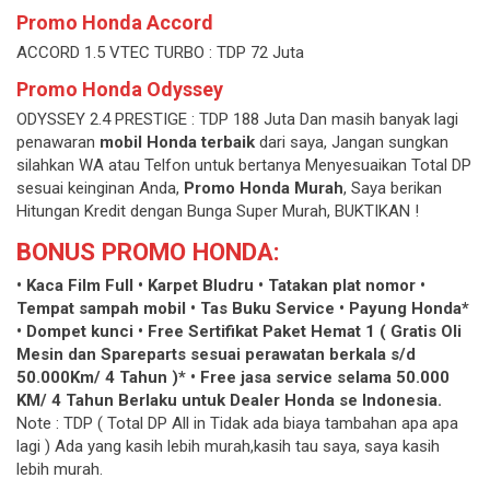
Promo Honda Accord
ACCORD 1.5 VTEC TURBO : TDP 72 Juta
Promo Honda Odyssey
ODYSSEY 2.4 PRESTIGE : TDP 188 Juta Dan masih banyak lagi
penawaran
mobil Honda terbaik
dari saya, Jangan sungkan
silahkan WA atau Telfon untuk bertanya Menyesuaikan Total DP
sesuai keinginan Anda,
Promo Honda Murah
, Saya berikan
Hitungan Kredit dengan Bunga Super Murah, BUKTIKAN !
BONUS PROMO HONDA:
• Kaca Film Full
• Karpet Bludru
• Tatakan plat nomor
•
Tempat sampah mobil
• Tas Buku Service
• Payung Honda*
• Dompet kunci
• Free Sertifikat Paket Hemat 1 ( Gratis Oli
Mesin
dan Spareparts sesuai perawatan berkala
s/d
50.000Km/ 4 Tahun )*
• Free jasa service selama 50.000
KM/ 4 Tahun
Berlaku untuk Dealer Honda se Indonesia.
Note : TDP ( Total DP All in Tidak ada biaya tambahan apa apa
lagi ) Ada yang kasih lebih murah,kasih tau saya, saya kasih
lebih murah.