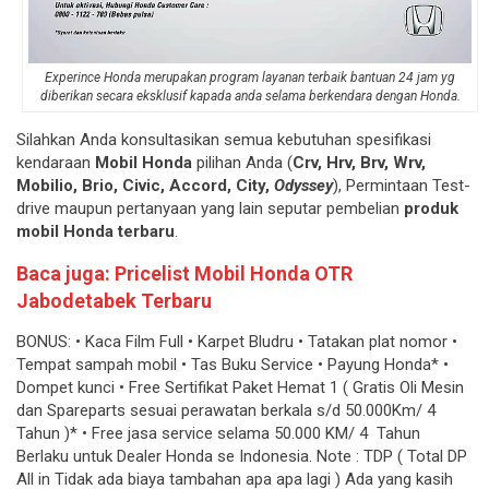
Experince Honda merupakan program layanan terbaik bantuan 24 jam yg
diberikan secara eksklusif kapada anda selama berkendara dengan Honda.
Silahkan Anda konsultasikan semua kebutuhan spesifikasi
kendaraan
Mobil Honda
pilihan Anda (
Crv, Hrv, Brv, Wrv,
Mobilio, Brio, Civic, Accord, City,
Odyssey
), Permintaan Test-
drive maupun pertanyaan yang lain seputar pembelian
produk
mobil Honda terbaru
.
Baca juga:
Pricelist
Mobil Honda OTR
Jabodetabek Terbaru
BONUS: • Kaca Film Full • Karpet Bludru • Tatakan plat nomor •
Tempat sampah mobil • Tas Buku Service • Payung Honda* •
Dompet kunci • Free Sertifikat Paket Hemat 1 ( Gratis Oli Mesin
dan Spareparts sesuai perawatan berkala s/d 50.000Km/ 4
Tahun )* • Free jasa service selama 50.000 KM/ 4 Tahun
Berlaku untuk Dealer Honda se Indonesia. Note : TDP ( Total DP
All in Tidak ada biaya tambahan apa apa lagi ) Ada yang kasih