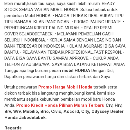
lebih murah,kasih tau saya, saya kasih lebih murah. READY
STOCK SEMUA VARIAN MOBIL HONDA. Solusi terbaik untuk
pembelian Mobil HONDA. • HARGA TERBAIK REAL BUKAN TIPU
TIPU BAHASA IKLAN PANCINGAN. • ‎PROMO PALING UPDATE. •
‎PERHITUNGAN KREDIT PALING MURAH. • ‎DEALER RESMI
COVER SEJABODETABEK. • ‎MELAYANI PEMBELIAN CASH
SELURUH INDONESIA. • ‎KERJA SAMA DENGAN LEASING DAN
BANK TERBESAR DI INDONESIA. • ‎CLAIM ASURANSI BISA SAYA
BANTU. • ‎PELAYANAN TERBAIK,PROFESIONAL,FAST RESPON. •
‎DATA BISA SAYA BANTU SAMPAI APPROVE. • ‎CUKUP ANDA
TELFON ATAU SMS/WA SAYA BISA DATANG KETEMPAT ANDA.
Tunggu apa lagi buruan pesan
mobil HONDA
Dengan Didi,
Dapatkan penawaran harga dan diskon terbaik dari Saya.
Untuk penawaran
Promo Harga Mobil Honda
terbaik serta
diskon terbaik bisa langsung menghubungi kami, kami siap
membantu segala kebutuhan pembelian mobil baru Honda
Anda.
Promo Kredit Honda Pilihan Murah Terbaru
Crv, Hrv,
Brv, Wrv, Mobilio, Brio, Civic, Accord, City, Odyssey Dealer
Honda Jabodetabek.
Regards