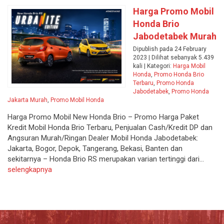
Harga Promo Mobil
Honda Brio
Jabodetabek Murah
Dipublish pada 24 February
2023 | Dilihat sebanyak 5.439
kali | Kategori:
Harga Mobil
Honda
,
Promo Honda Brio
Terbaru
,
Promo Honda
Jabodetabek
,
Promo Honda
Jakarta Murah
,
Promo Mobil Honda
Harga Promo Mobil New Honda Brio – Promo Harga Paket
Kredit Mobil Honda Brio Terbaru, Penjualan Cash/Kredit DP dan
Angsuran Murah/Ringan Dealer Mobil Honda Jabodetabek:
Jakarta, Bogor, Depok, Tangerang, Bekasi, Banten dan
sekitarnya – Honda Brio RS merupakan varian tertinggi dari...
selengkapnya