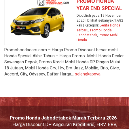
PROMO HONDA
YEAR END SPECIAL
Dipublish pada 19 November
2020 | Dilihat sebanyak 1.682
kali | Kategori:
Berita Honda
Terbaru
,
Promo Honda
Jabodetabek
,
Promo Mobil
Honda
Promohondacars.com – Harga Promo Discount besar mobil
Honda Spesial Akhir Tahun – Harga Promo Mobil Honda Dealer
Sawangan Depok, Promo Kredit Mobil Honda DP Ringan Mulai
18 Jutaan, Mobil Honda Crv, Hrv, Brv, Jazz, Mobilio, Brio, Civic,
Accord, City, Odyssey, Daftar Harga...
selengkapnya
Promo Honda Jabodetabek Murah Terbaru 2026
-
Harga Discount DP Angsuran Kredit Brio, HRV, BRV,